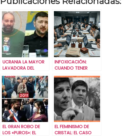
Publicaciones Relacionadas:
UCRANIA LA MAYOR
INFOXICACIÓN:
LAVADORA DEL
CUANDO TENER
MUNDO.
DEMASIADA
INFORMACIÓN ES TAN
PELIGROSO COMO
NO TENER NINGUNA
EL GRAN ROBO DE
EL FEMINISMO DE
LOS «PUROS»: EL
CRISTAL: EL CASO