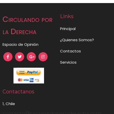
CASO CONVENIOS Y
MONSALVE Y LO QUE
LA HIPOCRESÍA DEL
BORIC SABÍA
FRENTEAMPLISMO.
Links
Circulando por
Principal
la Derecha
¿Quienes Somos?
Espacio de Opinión
Contactos
Servicios
Contactanos
1, Chile
contacto@circulandoporladerecha.com