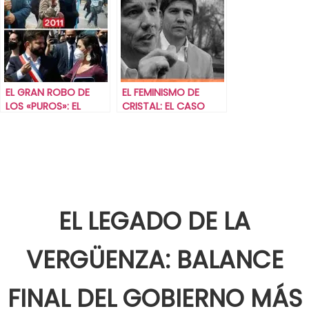
PELIGROSO COMO
NO TENER NINGUNA
EL GRAN ROBO DE
EL FEMINISMO DE
LOS «PUROS»: EL
CRISTAL: EL CASO
CASO CONVENIOS Y
MONSALVE Y LO QUE
LA HIPOCRESÍA DEL
BORIC SABÍA
FRENTEAMPLISMO.
EL LEGADO DE LA
VERGÜENZA: BALANCE
FINAL DEL GOBIERNO MÁS