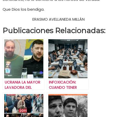
Que Dios los bendiga.
ERASMO AVELLANEDA MILLÁN
Publicaciones Relacionadas:
UCRANIA LA MAYOR
INFOXICACIÓN:
LAVADORA DEL
CUANDO TENER
MUNDO.
DEMASIADA
INFORMACIÓN ES TAN
PELIGROSO COMO
NO TENER NINGUNA